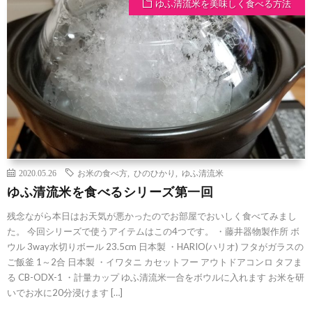
ゆふ清流米を美味しく食べる方法
2020.05.26
お米の食べ方
,
ひのひかり
,
ゆふ清流米
ゆふ清流米を食べるシリーズ第一回
残念ながら本日はお天気が悪かったのでお部屋でおいしく食べてみまし
た。 今回シリーズで使うアイテムはこの4つです。 ・藤井器物製作所 ボ
ウル 3way水切りボール 23.5cm 日本製 ・HARIO(ハリオ) フタがガラスの
ご飯釜 1～2合 日本製 ・イワタニ カセットフー アウトドアコンロ タフま
る CB-ODX-1 ・計量カップ ゆふ清流米一合をボウルに入れます お米を研
いでお水に20分浸けます […]