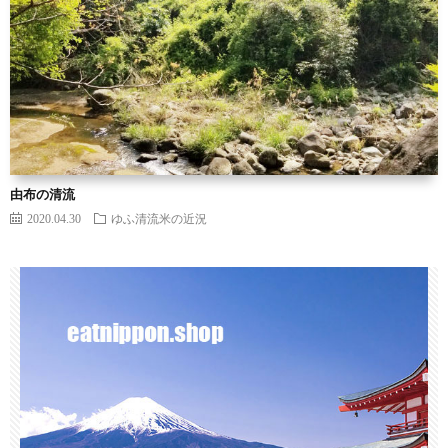
由布の清流
2020.04.30
ゆふ清流米の近況