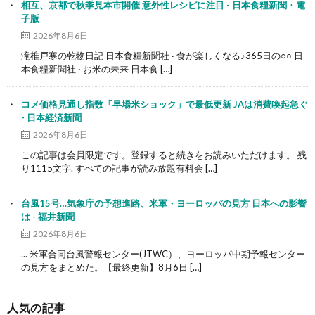
相互、京都で秋季見本市開催 意外性レシピに注目 - 日本食糧新聞・電
子版
2026年8月6日
滝椎戸寒の乾物日記 日本食糧新聞社 · 食が楽しくなる♪365日の○○ 日
本食糧新聞社 · お米の未来 日本食 […]
コメ価格見通し指数「早場米ショック」で最低更新 JAは消費喚起急ぐ
- 日本経済新聞
2026年8月6日
この記事は会員限定です。登録すると続きをお読みいただけます。 残
り1115文字. すべての記事が読み放題有料会 […]
台風15号…気象庁の予想進路、米軍・ヨーロッパの見方 日本への影響
は - 福井新聞
2026年8月6日
... 米軍合同台風警報センター(JTWC）、ヨーロッパ中期予報センター
の見方をまとめた。【最終更新】8月6日 […]
人気の記事