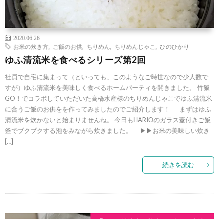
2020.06.26
お米の炊き方
,
ご飯のお供
,
ちりめん
,
ちりめんじゃこ
,
ひのひかり
ゆふ清流米を食べるシリーズ第2回
社員で自宅に集まって（といっても、このようなご時世なので少人数で
すが）ゆふ清流米を美味しく食べるホームパーティを開きました。 竹飯
GO！でコラボしていただいた高橋水産様のちりめんじゃこでゆふ清流米
に合うご飯のお供をを作ってみましたのでご紹介します！ まずはゆふ
清流米を炊かないと始まりませんね。 今日もHARIOのガラス蓋付きご飯
釜でブクブクする泡をみながら炊きました。 ▶▶お米の美味しい炊き
[…]
続きを読む