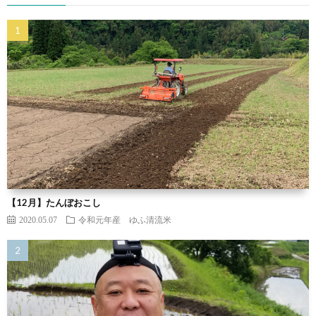
【12月】たんぼおこし
2020.05.07
令和元年産 ゆふ清流米